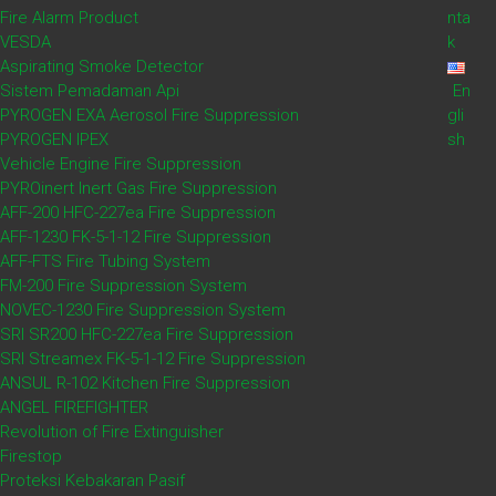
Fire Alarm Product
nta
VESDA
k
Aspirating Smoke Detector
Sistem Pemadaman Api
En
PYROGEN EXA Aerosol Fire Suppression
gli
[wpseo_breadcrumb] TEKNOLOGI HIPOKSIA UDARA UNTUK
PYROGEN IPEX
sh
PENCEGAHAN KEBAKARAN Metodologi PYROprevent mencegah
Vehicle Engine Fire Suppression
pengembangan atau penyebaran api dengan menambahkan
PYROinert Inert Gas Fire Suppression
nitrogen ke atmosfer. Sampai saat ini, fokusnya adalah
AFF-200 HFC-227ea Fire Suppression
mendeteksi
AFF-1230 FK-5-1-12 Fire Suppression
AFF-FTS Fire Tubing System
FM-200 Fire Suppression System
Baca selengkapnya
NOVEC-1230 Fire Suppression System
SRI SR200 HFC-227ea Fire Suppression
SRI Streamex FK-5-1-12 Fire Suppression
ANSUL R-102 Kitchen Fire Suppression
ANGEL FIREFIGHTER
Revolution of Fire Extinguisher
Firestop
Proteksi Kebakaran Pasif