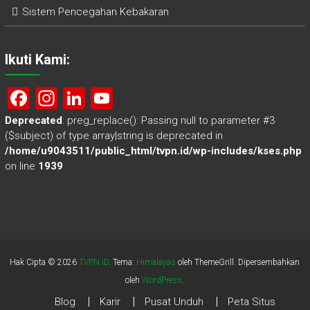
Sistem Pencegahan Kebakaran
Ikuti Kami:
F
In
Li
Y
a
st
nk
o
Deprecated
: preg_replace(): Passing null to parameter #3
($subject) of type array|string is deprecated in
ce
a
e
u
/home/u9043511/public_html/tvpn.id/wp-includes/kses.php
b
gr
dI
T
on line
1939
o
a
n
u
ok
m
b
e
C
Hak Cipta © 2026
TVPN.ID
. Tema:
Himalayas
oleh ThemeGrill. Dipersembahkan
h
oleh
WordPress
.
a
Blog
Karir
Pusat Unduh
Peta Situs