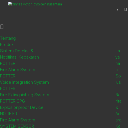
Skip
TVPN.ID
to
Produk – Layanan – Solusi Total Proteksi
content
Kebakaran
Tentang
Tag: Sistem Pencegahan
Produk
Sistem Deteksi &
La
Kebakaran
Notifikasi Kebakaran
ya
POTTER
na
Fire Alarm System
n
Teknologi Hipoksia Udara untuk
POTTER
So
Voice Integration System
lus
Pencegahan Kebakaran
POTTER
i
Fire Extinguishing System
Be
POTTER CPG
rita
,
April 6, 2020
TVPN Total Fire Protection
Blog
Pengetahuan
Explosionproof Device
&
NOTIFIER
Ac
,
Pyroprevent Sistem Pencegahan Kebakaran Hipoksia Udara
Sistem Pencegahan
Fire Alarm System
ara
Kebakaran
SYSTEM SENSOR
Ko