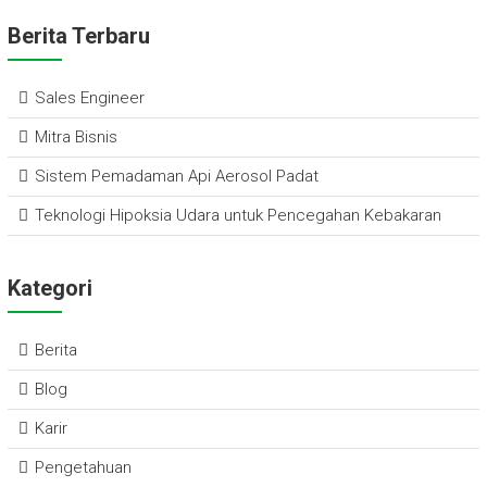
ai
e
ce
tt
at
e
ar
Berita Terbaru
l
dI
b
er
s
e
n
o
A
Sales Engineer
ok
p
Mitra Bisnis
p
Sistem Pemadaman Api Aerosol Padat
Teknologi Hipoksia Udara untuk Pencegahan Kebakaran
Kategori
Berita
Blog
Karir
Pengetahuan