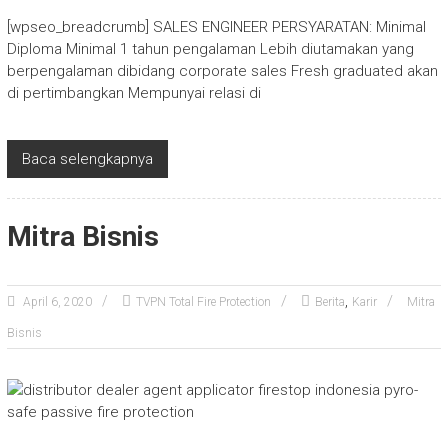
[wpseo_breadcrumb] SALES ENGINEER PERSYARATAN: Minimal
Diploma Minimal 1 tahun pengalaman Lebih diutamakan yang
berpengalaman dibidang corporate sales Fresh graduated akan
di pertimbangkan Mempunyai relasi di
Baca selengkapnya
Mitra Bisnis
,
April 6, 2020
TVPN Total Fire Protection
Berita
Karir
Mitra
Bisnis