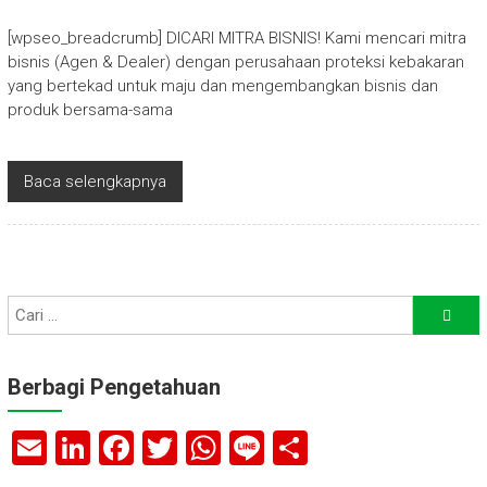
[wpseo_breadcrumb] DICARI MITRA BISNIS! Kami mencari mitra
bisnis (Agen & Dealer) dengan perusahaan proteksi kebakaran
yang bertekad untuk maju dan mengembangkan bisnis dan
produk bersama-sama
Baca selengkapnya
Berbagi Pengetahuan
E
Li
F
T
W
Li
S
m
nk
a
wi
h
n
h