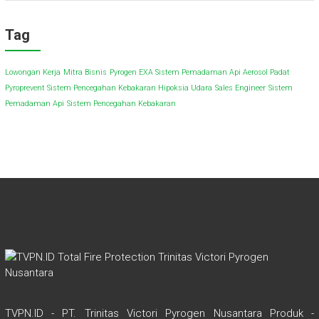
Tag
Lowongan Kerja
Mitra Bisnis
Pyrogen EXA Sistem Pemadaman Api Aerosol Padat
Pyroprevent Sistem Pencegahan Kebakaran Hipoksia Udara
Sales Engineer
Sistem
Pemadaman Api
Sistem Pencegahan Kebakaran
TVPN.ID - PT. Trinitas Victori Pyrogen Nusantara Produk -