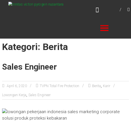
Skip
TVPN.ID
to
Produk – Layanan – Solusi Total Proteksi
content
Kebakaran
Kategori: Berita
Sales Engineer
,
April 6, 2020
TVPN Total Fire Protection
Berita
Karir
,
Lowongan Kerja
Sales Engineer