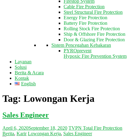
Firestop System
Cable Fire Protection
Steel Structural Fire Protection
Energy Fire Protection
Battery Fire Protection
Rolling Stock Fire Protection
Ship & Offshore Fire Protection
Door & Glazing Fire Protection
Sistem Pencegahan Kebakaran
PYROprevent
Hypoxic Fire Prevention System
Layanan
Solusi
Berita & Acara
Kontak
English
Tag: Lowongan Kerja
Sales Engineer
April 6, 2020
September 18, 2020
TVPN Total Fire Protection
Berita
,
Karir
Lowongan Kerja
,
Sales Engineer