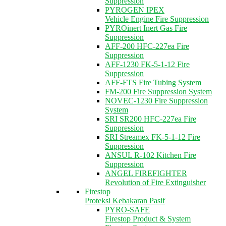
Suppression
PYROGEN IPEX
Vehicle Engine Fire Suppression
PYROinert Inert Gas Fire
Suppression
AFF-200 HFC-227ea Fire
Suppression
AFF-1230 FK-5-1-12 Fire
Suppression
AFF-FTS Fire Tubing System
FM-200 Fire Suppression System
NOVEC-1230 Fire Suppression
System
SRI SR200 HFC-227ea Fire
Suppression
SRI Streamex FK-5-1-12 Fire
Suppression
ANSUL R-102 Kitchen Fire
Suppression
ANGEL FIREFIGHTER
Revolution of Fire Extinguisher
Firestop
Proteksi Kebakaran Pasif
PYRO-SAFE
Firestop Product & System