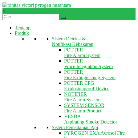
Skip
to
×
content
TVPN.ID
Tentang
Produk
Produk
–
Sistem Deteksi &
Layanan
Notifikasi Kebakaran
–
POTTER
Solusi
Fire Alarm System
Total
POTTER
Proteksi
Voice Integration System
Kebakaran
POTTER
Fire Extinguishing System
POTTER CPG
Explosionproof Device
NOTIFIER
Fire Alarm System
SYSTEM SENSOR
Fire Alarm Product
VESDA
Aspirating Smoke Detector
Sistem Pemadaman Api
PYROGEN EXA Aerosol Fire