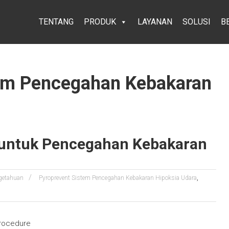
TENTANG
PRODUK
LAYANAN
SOLUSI
B
tem Pencegahan Kebakaran
 untuk Pencegahan Kebakaran
,
getahuan
Pyroprevent Sistem Pencegahan Kebakaran Hipoksia Udara