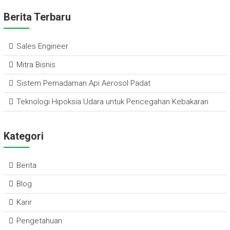
ai
e
ce
tt
at
e
ar
Berita Terbaru
l
dI
b
er
s
e
n
o
A
Sales Engineer
ok
p
Mitra Bisnis
p
Sistem Pemadaman Api Aerosol Padat
Teknologi Hipoksia Udara untuk Pencegahan Kebakaran
Kategori
Berita
Blog
Karir
Pengetahuan