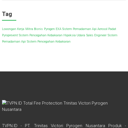
Tag
Lowongan Kerja
Mitra Bisnis
Pyrogen EXA Sistem Pemadaman Api Aerosol Padat
Pyroprevent Sistem Pencegahan Kebakaran Hipoksia Udara
Sales Engineer
Sistem
Pemadaman Api
Sistem Pencegahan Kebakaran
TVPN.ID - PT. Trinitas Victori Pyrogen Nusantara Produk -