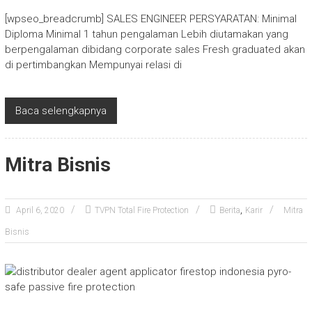
[wpseo_breadcrumb] SALES ENGINEER PERSYARATAN: Minimal
Diploma Minimal 1 tahun pengalaman Lebih diutamakan yang
berpengalaman dibidang corporate sales Fresh graduated akan
di pertimbangkan Mempunyai relasi di
Baca selengkapnya
Mitra Bisnis
,
April 6, 2020
TVPN Total Fire Protection
Berita
Karir
Mitra
Bisnis