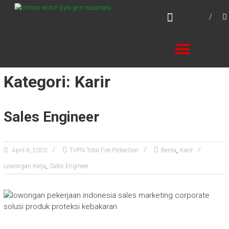
Skip
TVPN.ID
to
Produk – Layanan – Solusi Total Proteksi
content
Kebakaran
Kategori: Karir
Sales Engineer
,
April 6, 2020
TVPN Total Fire Protection
Berita
Karir
,
Lowongan Kerja
Sales Engineer