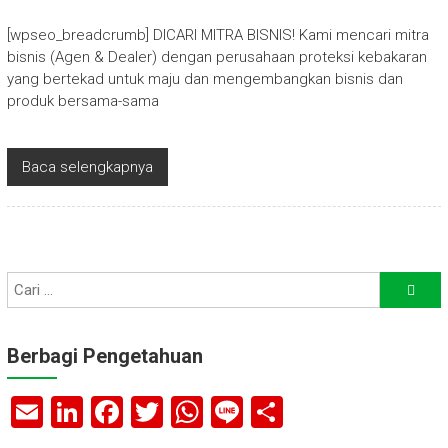
[wpseo_breadcrumb] DICARI MITRA BISNIS! Kami mencari mitra
bisnis (Agen & Dealer) dengan perusahaan proteksi kebakaran
yang bertekad untuk maju dan mengembangkan bisnis dan
produk bersama-sama
Baca selengkapnya
Berbagi Pengetahuan
E
Li
F
T
W
Li
S
m
nk
a
wi
h
n
h