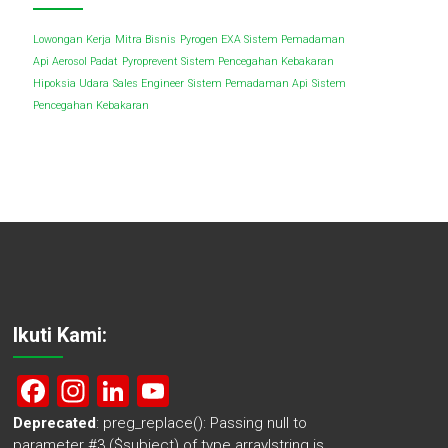
Lowongan Kerja
Mitra Bisnis
Pyrogen EXA Sistem Pemadaman
Api Aerosol Padat
Pyroprevent Sistem Pencegahan Kebakaran
Hipoksia Udara
Sales Engineer
Sistem Pemadaman Api
Sistem
Pencegahan Kebakaran
Ikuti Kami:
F
In
Li
Y
a
st
nk
o
Deprecated
: preg_replace(): Passing null to
parameter #3 ($subject) of type array|string is