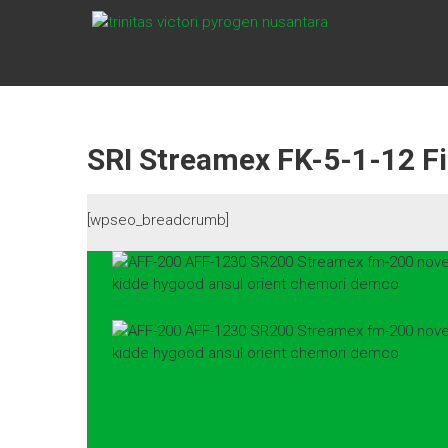
Skip
TVPN.ID
to
content
Produk –
Layanan –
Solusi
Total
SRI Streamex FK-5-1-12 F
Proteksi
Kebakaran
[wpseo_breadcrumb]