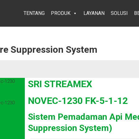
TENTANG
PRODUK
LAYANAN
SOLUSI
B
ire Suppression System
SRI STREAMEX
NOVEC-1230 FK-5-1-12
Sistem Pemadaman Api Medi
Suppression System)