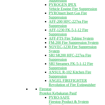
Suppression
PYROGEN IPEX
Vehicle Engine Fire Suppression
PYROinert Inert Gas Fire
Suppression
AFF-200 HFC-227ea Fire
Suppression
AFF-1230 FK-5-1-12 Fire
Suppression
AFF-FTS Fire Tubing System
FM-200 Fire Suppression System
NOVEC-1230 Fire Suppression
System
SRI SR200 HFC-227ea Fire
Suppression
SRI Streamex FK-5-1-12 Fire
Suppression
ANSUL R-102 Kitchen Fire
Suppression
ANGEL FIREFIGHTER
Revolution of Fire Extinguisher
Firestop
Proteksi Kebakaran Pasif
PYRO-SAFE
Firestop Product & System