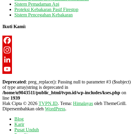
Sistem Pemadaman Api
Proteksi Kebakaran Pasif Firestop
Sistem Pencegahan Kebakaran
Ikuti Kami:
Facebook
Instagram
LinkedIn
YouTube
Deprecated
: preg_replace(): Passing null to parameter #3 ($subject)
of type array|string is deprecated in
Channel
/home/u9043511/public_html/tvpn.id/wp-includes/kses.php
on
line
1939
Hak Cipta © 2026
TVPN.ID
. Tema:
Himalayas
oleh ThemeGrill.
Dipersembahkan oleh
WordPress
.
Blog
Karir
Pusat Unduh