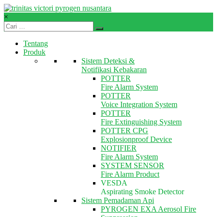
Skip
to
×
content
TVPN.ID
Tentang
Produk
Produk
–
Sistem Deteksi &
Layanan
Notifikasi Kebakaran
–
POTTER
Solusi
Fire Alarm System
Total
POTTER
Proteksi
Voice Integration System
Kebakaran
POTTER
Fire Extinguishing System
POTTER CPG
Explosionproof Device
NOTIFIER
Fire Alarm System
SYSTEM SENSOR
Fire Alarm Product
VESDA
Aspirating Smoke Detector
Sistem Pemadaman Api
PYROGEN EXA Aerosol Fire