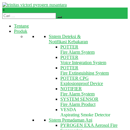
Skip
to
×
content
TVPN.ID
Tentang
Produk
Produk
–
Sistem Deteksi &
Layanan
Notifikasi Kebakaran
–
POTTER
Solusi
Fire Alarm System
Total
POTTER
Proteksi
Voice Integration System
Kebakaran
POTTER
Fire Extinguishing System
POTTER CPG
Explosionproof Device
NOTIFIER
Fire Alarm System
SYSTEM SENSOR
Fire Alarm Product
VESDA
Aspirating Smoke Detector
Sistem Pemadaman Api
PYROGEN EXA Aerosol Fire