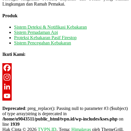
Lingkungan dan Ramah Pemakai.
Produk
Sistem Deteksi & Notifikasi Kebakaran
Sistem Pemadaman Api
Proteksi Kebakaran Pasif Firestop
Sistem Pencegahan Kebakaran
Ikuti Kami:
Facebook
Instagram
LinkedIn
YouTube
Deprecated
: preg_replace(): Passing null to parameter #3 ($subject)
of type array|string is deprecated in
Channel
/home/u9043511/public_html/tvpn.id/wp-includes/kses.php
on
line
1939
Hak Cipta © 2026
TVPN.ID
. Tema:
Himalayas
oleh ThemeGrill.