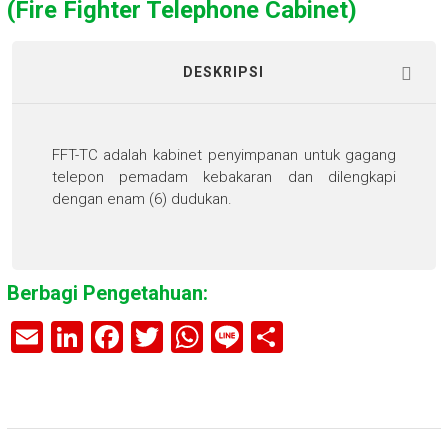
(Fire Fighter Telephone Cabinet)
DESKRIPSI
FFT-TC adalah kabinet penyimpanan untuk gagang
telepon pemadam kebakaran dan dilengkapi
dengan enam (6) dudukan.
Berbagi Pengetahuan:
E
Li
F
T
W
Li
S
m
nk
a
wi
h
n
h
ai
e
ce
tt
at
e
ar
l
dI
b
er
s
e