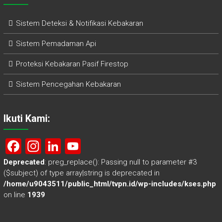
Sistem Deteksi & Notifikasi Kebakaran
Sistem Pemadaman Api
Proteksi Kebakaran Pasif Firestop
Sistem Pencegahan Kebakaran
Ikuti Kami:
F
In
Li
Y
a
st
nk
o
Deprecated
: preg_replace(): Passing null to parameter #3
($subject) of type array|string is deprecated in
ce
a
e
u
/home/u9043511/public_html/tvpn.id/wp-includes/kses.php
b
gr
dI
T
on line
1939
o
a
n
u