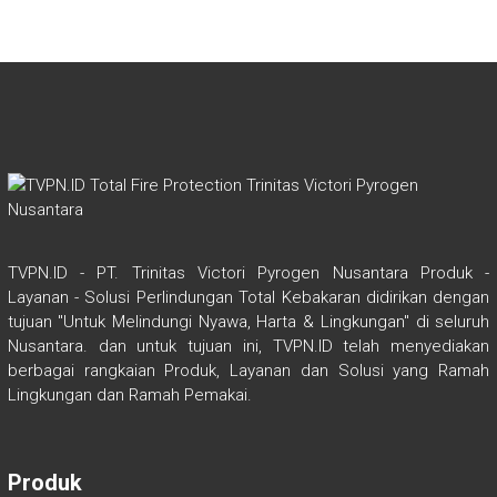
n
o
A
ok
p
p
TVPN.ID - PT. Trinitas Victori Pyrogen Nusantara Produk -
Layanan - Solusi Perlindungan Total Kebakaran didirikan dengan
tujuan "Untuk Melindungi Nyawa, Harta & Lingkungan" di seluruh
Nusantara. dan untuk tujuan ini, TVPN.ID telah menyediakan
berbagai rangkaian Produk, Layanan dan Solusi yang Ramah
Lingkungan dan Ramah Pemakai.
Produk