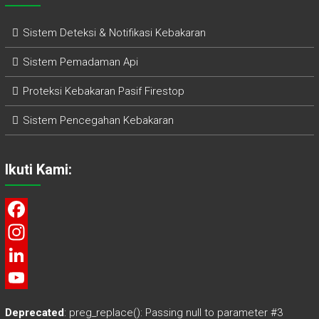
Sistem Deteksi & Notifikasi Kebakaran
Sistem Pemadaman Api
Proteksi Kebakaran Pasif Firestop
Sistem Pencegahan Kebakaran
Ikuti Kami:
F
a
I
c
n
L
e
s
i
Y
Deprecated
: preg_replace(): Passing null to parameter #3