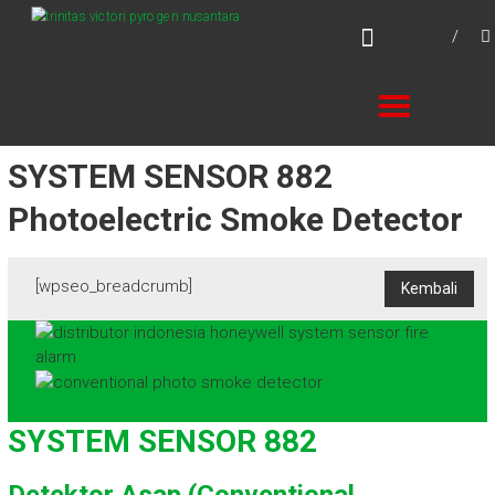
Skip
TVPN.ID
to
Produk – Layanan – Solusi Total Proteksi
content
Kebakaran
SYSTEM SENSOR 882
Photoelectric Smoke Detector
[wpseo_breadcrumb]
SYSTEM SENSOR 882