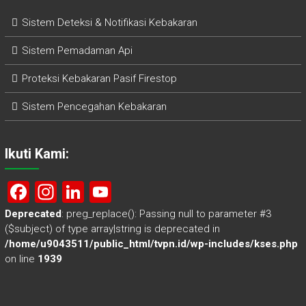
Sistem Deteksi & Notifikasi Kebakaran
Sistem Pemadaman Api
Proteksi Kebakaran Pasif Firestop
Sistem Pencegahan Kebakaran
Ikuti Kami:
F
In
Li
Y
a
st
nk
o
Deprecated
: preg_replace(): Passing null to parameter #3
($subject) of type array|string is deprecated in
ce
a
e
u
/home/u9043511/public_html/tvpn.id/wp-includes/kses.php
b
gr
dI
T
on line
1939
o
a
n
u
ok
m
b