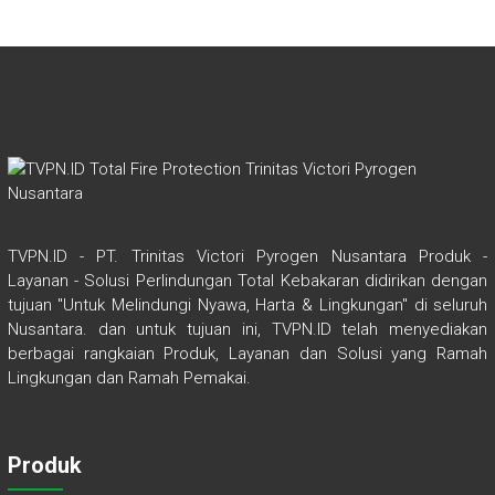
ok
p
p
TVPN.ID - PT. Trinitas Victori Pyrogen Nusantara Produk -
Layanan - Solusi Perlindungan Total Kebakaran didirikan dengan
tujuan "Untuk Melindungi Nyawa, Harta & Lingkungan" di seluruh
Nusantara. dan untuk tujuan ini, TVPN.ID telah menyediakan
berbagai rangkaian Produk, Layanan dan Solusi yang Ramah
Lingkungan dan Ramah Pemakai.
Produk