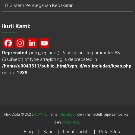
Sistem Pencegahan Kebakaran
Ikuti Kami:
F
In
Li
Y
a
st
nk
o
Deprecated
: preg_replace(): Passing null to parameter #3
($subject) of type array|string is deprecated in
ce
a
e
u
/home/u9043511/public_html/tvpn.id/wp-includes/kses.php
b
gr
dI
T
on line
1939
o
a
n
u
ok
m
b
e
C
Hak Cipta © 2026
TVPN.ID
. Tema:
Himalayas
oleh ThemeGrill. Dipersembahkan
h
oleh
WordPress
.
a
Blog
Karir
Pusat Unduh
Peta Situs