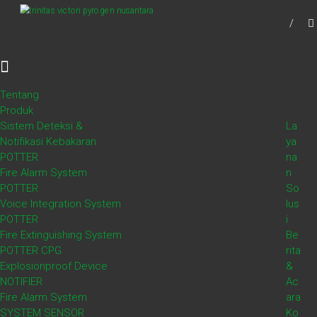
Skip
TVPN.ID
to
Produk – Layanan – Solusi Total Proteksi
content
Kebakaran
Tentang
POTTER PAD100-DRTS Duct
Produk
Sistem Deteksi &
La
Remote Test Switch
Notifikasi Kebakaran
ya
POTTER
na
Fire Alarm System
n
[wpseo_breadcrumb]
POTTER
So
Voice Integration System
lus
POTTER
i
Fire Extinguishing System
Be
POTTER CPG
rita
POTTER PAD100-DRTS
Explosionproof Device
&
NOTIFIER
Ac
Fire Alarm System
ara
Saklar Pengujian Ducting Jarak Jauh
SYSTEM SENSOR
Ko