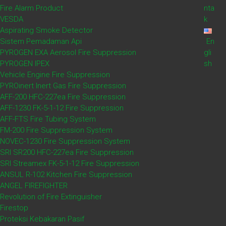
(Duct Remote Test Switch)
Fire Alarm Product
nta
VESDA
k
Aspirating Smoke Detector
DESKRIPSI
Sistem Pemadaman Api
En
PYROGEN EXA Aerosol Fire Suppression
gli
PYROGEN IPEX
sh
Vehicle Engine Fire Suppression
Module PAD100-DRTS tidak memerlukan address
PYROinert Inert Gas Fire Suppression
SLC Loop. PAD100-DRTS merupakan saklar
AFF-200 HFC-227ea Fire Suppression
pengujian jarak jauh (remote test switch) yang
AFF-1230 FK-5-1-12 Fire Suppression
tersupervisi untuk PAD100-DUCTR detektor asap
AFF-FTS Fire Tubing System
ducting. LED Active dan Pilot menandakan status
FM-200 Fire Suppression System
dari detektor PAD100-DUCTR. Saklar kunci
NOVEC-1230 Fire Suppression System
memungkinkan pengujian jarak jauh detektor asap
SRI SR200 HFC-227ea Fire Suppression
ducting PAD100-DUCTR.
SRI Streamex FK-5-1-12 Fire Suppression
ANSUL R-102 Kitchen Fire Suppression
ANGEL FIREFIGHTER
Revolution of Fire Extinguisher
Firestop
Proteksi Kebakaran Pasif