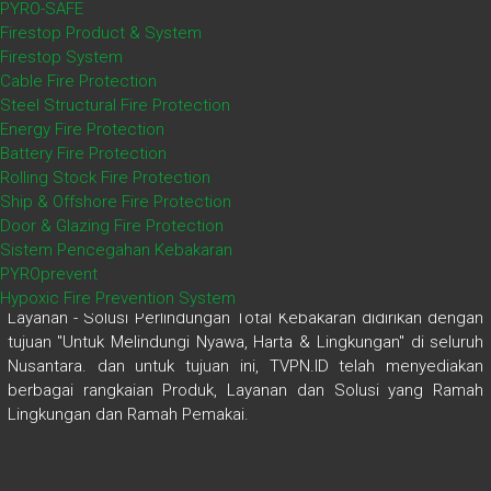
PYRO-SAFE
Firestop Product & System
Firestop System
Cable Fire Protection
Steel Structural Fire Protection
Energy Fire Protection
Battery Fire Protection
Rolling Stock Fire Protection
Ship & Offshore Fire Protection
Door & Glazing Fire Protection
Sistem Pencegahan Kebakaran
PYROprevent
TVPN.ID - PT. Trinitas Victori Pyrogen Nusantara Produk -
Hypoxic Fire Prevention System
Layanan - Solusi Perlindungan Total Kebakaran didirikan dengan
tujuan "Untuk Melindungi Nyawa, Harta & Lingkungan" di seluruh
Nusantara. dan untuk tujuan ini, TVPN.ID telah menyediakan
berbagai rangkaian Produk, Layanan dan Solusi yang Ramah
Lingkungan dan Ramah Pemakai.