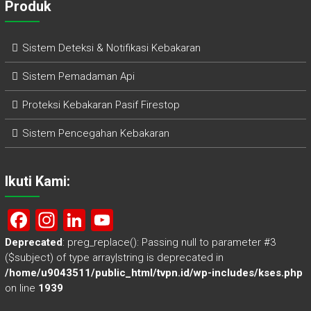
Produk
Sistem Deteksi & Notifikasi Kebakaran
Sistem Pemadaman Api
Proteksi Kebakaran Pasif Firestop
Sistem Pencegahan Kebakaran
Ikuti Kami:
F
In
Li
Y
a
st
nk
o
Deprecated
: preg_replace(): Passing null to parameter #3
($subject) of type array|string is deprecated in
ce
a
e
u
/home/u9043511/public_html/tvpn.id/wp-includes/kses.php
b
gr
dI
T
on line
1939
o
a
n
u