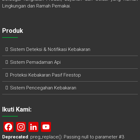
Lingkungan dan Ramah Pemakai.
Produk
Sistem Deteksi & Notifikasi Kebakaran
Sistem Pemadaman Api
Proteksi Kebakaran Pasif Firestop
Sistem Pencegahan Kebakaran
Ikuti Kami:
F
In
Li
Y
a
st
nk
o
Deprecated
: preg_replace(): Passing null to parameter #3