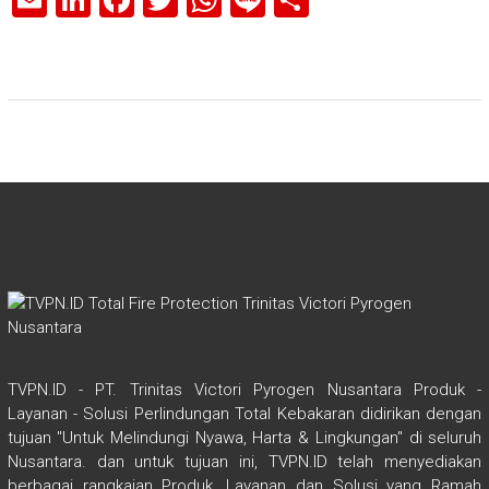
E
Li
F
T
W
Li
S
m
nk
a
wi
h
n
h
ai
e
ce
tt
at
e
ar
l
dI
b
er
s
e
n
o
A
ok
p
p
TVPN.ID - PT. Trinitas Victori Pyrogen Nusantara Produk -
Layanan - Solusi Perlindungan Total Kebakaran didirikan dengan
tujuan "Untuk Melindungi Nyawa, Harta & Lingkungan" di seluruh
Nusantara. dan untuk tujuan ini, TVPN.ID telah menyediakan
berbagai rangkaian Produk, Layanan dan Solusi yang Ramah